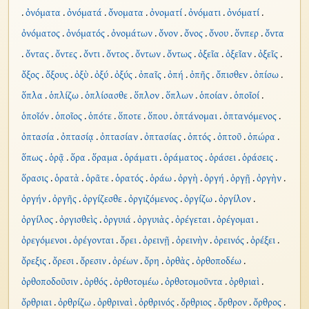
.
ὀνόματα
.
ὀνόματά
.
ὄνοματα
.
ὀνοματί
.
ὀνόματι
.
ὀνόματί
.
ὀνόματος
.
ὀνόματός
.
ὀνομάτων
.
ὄνον
.
ὄνος
.
ὄνου
.
ὅνπερ
.
ὄντα
.
ὄντας
.
ὄντες
.
ὄντι
.
ὄντος
.
ὄντων
.
ὄντως
.
ὀξεῖα
.
ὀξεῖαν
.
ὀξεῖς
.
ὄξος
.
ὄξους
.
ὀξὺ
.
ὀξύ
.
ὀξύς
.
ὀπαῖς
.
ὀπή
.
ὀπῆς
.
ὄπισθεν
.
ὀπίσω
.
ὅπλα
.
ὁπλίζω
.
ὁπλίσασθε
.
ὅπλον
.
ὅπλων
.
ὁποίαν
.
ὁποῖοί
.
ὁποῖόν
.
ὁποῖος
.
ὁπότε
.
ὅποτε
.
ὅπου
.
ὀπτάνομαι
.
ὀπτανόμενος
.
ὀπτασία
.
ὀπτασίᾳ
.
ὀπτασίαν
.
ὀπτασίας
.
ὀπτός
.
ὀπτοῦ
.
ὀπώρα
.
ὅπως
.
ὁρᾷ
.
ὅρα
.
ὅραμα
.
ὁράματι
.
ὁράματος
.
ὁράσει
.
ὁράσεις
.
ὅρασις
.
ὁρατὰ
.
ὁρᾶτε
.
ὁρατός
.
ὁράω
.
ὀργὴ
.
ὀργή
.
ὀργῇ
.
ὀργὴν
.
ὀργήν
.
ὀργῆς
.
ὀργίζεσθε
.
ὀργιζόμενος
.
ὀργίζω
.
ὀργίλον
.
ὀργίλος
.
ὀργισθεὶς
.
ὀργυιά
.
ὀργυιὰς
.
ὀρέγεται
.
ὀρέγομαι
.
ὀρεγόμενοι
.
ὀρέγονται
.
ὄρει
.
ὀρεινῇ
.
ὀρεινὴν
.
ὀρεινός
.
ὀρέξει
.
ὄρεξις
.
ὄρεσι
.
ὄρεσιν
.
ὀρέων
.
ὄρη
.
ὀρθὰς
.
ὀρθοποδέω
.
ὀρθοποδοῦσιν
.
ὀρθός
.
ὀρθοτομέω
.
ὀρθοτομοῦντα
.
ὀρθριαὶ
.
ὄρθριαι
.
ὀρθρίζω
.
ὀρθριναὶ
.
ὀρθρινός
.
ὄρθριος
.
ὄρθρον
.
ὄρθρος
.