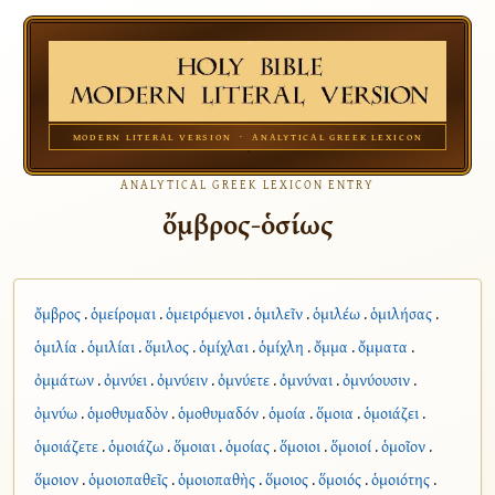
MODERN LITERAL VERSION · ANALYTICAL GREEK LEXICON
ANALYTICAL GREEK LEXICON ENTRY
ὄμβρος-ὁσίως
ὄμβρος
.
ὁμείρομαι
.
ὁμειρόμενοι
.
ὁμιλεῖν
.
ὁμιλέω
.
ὁμιλήσας
.
ὁμιλία
.
ὁμιλίαι
.
ὅμιλος
.
ὁμίχλαι
.
ὁμίχλη
.
ὄμμα
.
ὄμματα
.
ὀμμάτων
.
ὀμνύει
.
ὀμνύειν
.
ὀμνύετε
.
ὀμνύναι
.
ὀμνύουσιν
.
ὀμνύω
.
ὁμοθυμαδὸν
.
ὁμοθυμαδόν
.
ὁμοία
.
ὅμοια
.
ὁμοιάζει
.
ὁμοιάζετε
.
ὁμοιάζω
.
ὅμοιαι
.
ὁμοίας
.
ὅμοιοι
.
ὅμοιοί
.
ὁμοῖον
.
ὅμοιον
.
ὁμοιοπαθεῖς
.
ὁμοιοπαθὴς
.
ὅμοιος
.
ὅμοιός
.
ὁμοιότης
.