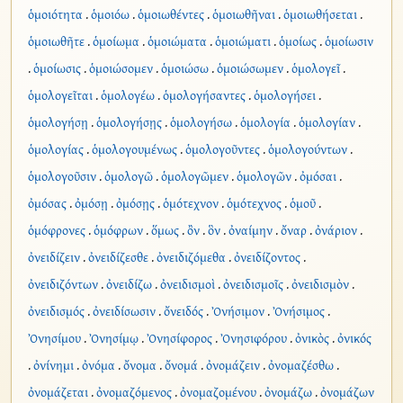
ὁμοιότητα
.
ὁμοιόω
.
ὁμοιωθέντες
.
ὁμοιωθῆναι
.
ὁμοιωθήσεται
.
ὁμοιωθῆτε
.
ὁμοίωμα
.
ὁμοιώματα
.
ὁμοιώματι
.
ὁμοίως
.
ὁμοίωσιν
.
ὁμοίωσις
.
ὁμοιώσομεν
.
ὁμοιώσω
.
ὁμοιώσωμεν
.
ὁμολογεῖ
.
ὁμολογεῖται
.
ὁμολογέω
.
ὁμολογήσαντες
.
ὁμολογήσει
.
ὁμολογήσῃ
.
ὁμολογήσῃς
.
ὁμολογήσω
.
ὁμολογία
.
ὁμολογίαν
.
ὁμολογίας
.
ὁμολογουμένως
.
ὁμολογοῦντες
.
ὁμολογούντων
.
ὁμολογοῦσιν
.
ὁμολογῶ
.
ὁμολογῶμεν
.
ὁμολογῶν
.
ὀμόσαι
.
ὀμόσας
.
ὀμόσῃ
.
ὀμόσῃς
.
ὁμότεχνον
.
ὁμότεχνος
.
ὁμοῦ
.
ὁμόφρονες
.
ὁμόφρων
.
ὅμως
.
ὂν
.
ὃν
.
ὀναίμην
.
ὄναρ
.
ὀνάριον
.
ὀνειδίζειν
.
ὀνειδίζεσθε
.
ὀνειδιζόμεθα
.
ὀνειδίζοντος
.
ὀνειδιζόντων
.
ὀνειδίζω
.
ὀνειδισμοὶ
.
ὀνειδισμοῖς
.
ὀνειδισμὸν
.
ὀνειδισμός
.
ὀνειδίσωσιν
.
ὄνειδός
.
Ὀνήσιμον
.
Ὀνήσιμος
.
Ὀνησίμου
.
Ὀνησίμῳ
.
Ὀνησίφορος
.
Ὀνησιφόρου
.
ὀνικὸς
.
ὀνικός
.
ὀνίνημι
.
ὀνόμα
.
ὄνομα
.
ὄνομά
.
ὀνομάζειν
.
ὀνομαζέσθω
.
ὀνομάζεται
.
ὀνομαζόμενος
.
ὀνομαζομένου
.
ὀνομάζω
.
ὀνομάζων