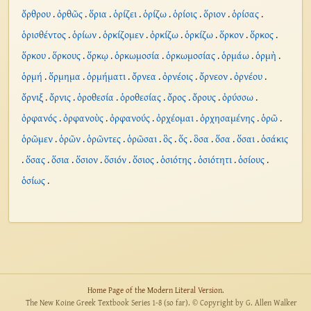
ὄρθρου
.
ὀρθῶς
.
ὅρια
.
ὁρίζει
.
ὁρίζω
.
ὁρίοις
.
ὅριον
.
ὁρίσας
.
ὁρισθέντος
.
ὁρίων
.
ὁρκίζομεν
.
ὀρκίζω
.
ὁρκίζω
.
ὅρκον
.
ὅρκος
.
ὅρκου
.
ὅρκους
.
ὅρκῳ
.
ὁρκωμοσία
.
ὁρκωμοσίας
.
ὁρμάω
.
ὁρμὴ
.
ὁρμή
.
ὅρμημα
.
ὁρμήματι
.
ὄρνεα
.
ὀρνέοις
.
ὄρνεον
.
ὀρνέου
.
ὄρνιξ
.
ὄρνις
.
ὁροθεσία
.
ὁροθεσίας
.
ὄρος
.
ὄρους
.
ὀρύσσω
.
ὀρφανός
.
ὀρφανοὺς
.
ὀρφανούς
.
ὀρχέομαι
.
ὀρχησαμένης
.
ὁρῶ
.
ὁρῶμεν
.
ὁρῶν
.
ὁρῶντες
.
ὁρῶσαι
.
ὃς
.
ὅς
.
ὃσα
.
ὅσα
.
ὅσαι
.
ὁσάκις
.
ὅσας
.
ὅσια
.
ὅσιον
.
ὅσιόν
.
ὅσιος
.
ὁσιότης
.
ὁσιότητι
.
ὁσίους
.
ὁσίως
.
Home Page of the Modern Literal Version.
The New Koine Greek Textbook Series 1-8 (so far). © Copyright by G. Allen Walker