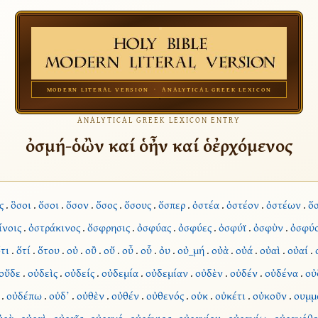
MODERN LITERAL VERSION · ANALYTICAL GREEK LEXICON
ANALYTICAL GREEK LEXICON ENTRY
ὀσμή-ὁὢν καί ὁἦν καί ὁἐρχόμενος
ς
.
ὃσοι
.
ὅσοι
.
ὅσον
.
ὅσος
.
ὅσους
.
ὅσπερ
.
ὀστέα
.
ὀστέον
.
ὀστέων
.
ὅσ
ίνοις
.
ὀστράκινος
.
ὄσφρησις
.
ὀσφύας
.
ὀσφύες
.
ὀσφύϊ
.
ὀσφὺν
.
ὀσφύ
τι
.
ὅτί
.
ὅτου
.
οὐ
.
οὒ
.
οὔ
.
οὖ
.
οὗ
.
ὀυ
.
οὐ_μή
.
οὐὰ
.
οὐά
.
οὐαὶ
.
οὐαί
.
οὔδε
.
οὐδεὶς
.
οὐδείς
.
οὐδεμία
.
οὐδεμίαν
.
οὐδὲν
.
οὐδέν
.
οὐδένα
.
οὐ
.
οὐδέπω
.
οὐδ’
.
οὐθὲν
.
οὐθέν
.
οὐθενός
.
οὐκ
.
οὐκέτι
.
οὐκοῦν
.
ουμμ