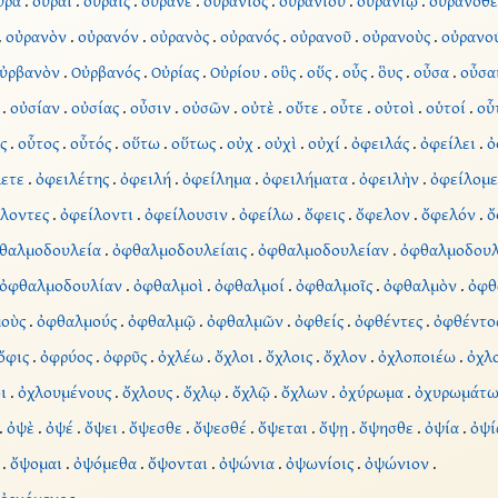
ὐρὰ
.
οὐραὶ
.
οὐραῖς
.
οὐρανέ
.
οὐράνιος
.
οὐρανίου
.
οὐρανίῳ
.
οὐρανόθε
.
οὐρανὸν
.
οὐρανόν
.
οὐρανὸς
.
οὐρανός
.
οὐρανοῦ
.
οὐρανοὺς
.
οὐρανο
ὐρβανὸν
.
Οὐρβανός
.
Οὐρίας
.
Οὐρίου
.
οὓς
.
οὕς
.
οὖς
.
ὃυς
.
οὖσα
.
οὖσα
.
οὐσίαν
.
οὐσίας
.
οὖσιν
.
οὐσῶν
.
οὐτὲ
.
οὔτε
.
οὖτε
.
οὐτοὶ
.
οὑτοί
.
οὗ
ς
.
οὗτος
.
οὗτός
.
οὕτω
.
οὕτως
.
οὐχ
.
οὐχὶ
.
οὐχί
.
ὀφειλάς
.
ὀφείλει
.
ὀ
ετε
.
ὀφειλέτης
.
ὀφειλή
.
ὀφείλημα
.
ὀφειλήματα
.
ὀφειλὴν
.
ὀφείλομε
λοντες
.
ὀφείλοντι
.
ὀφείλουσιν
.
ὀφείλω
.
ὄφεις
.
ὄφελον
.
ὄφελόν
.
ὄ
θαλμοδουλεία
.
ὀφθαλμοδουλείαις
.
ὀφθαλμοδουλείαν
.
ὀφθαλμοδουλ
ὀφθαλμοδουλίαν
.
ὀφθαλμοὶ
.
ὀφθαλμοί
.
ὀφθαλμοῖς
.
ὀφθαλμὸν
.
ὀφθ
οὺς
.
ὀφθαλμούς
.
ὀφθαλμῷ
.
ὀφθαλμῶν
.
ὀφθείς
.
ὀφθέντες
.
ὀφθέντο
ὄφις
.
ὀφρύος
.
ὀφρῦς
.
ὀχλέω
.
ὄχλοι
.
ὄχλοις
.
ὄχλον
.
ὀχλοποιέω
.
ὀχλ
ι
.
ὀχλουμένους
.
ὄχλους
.
ὄχλῳ
.
ὄχλῷ
.
ὄχλων
.
ὀχύρωμα
.
ὀχυρωμάτ
.
ὀψὲ
.
ὀψέ
.
ὄψει
.
ὄψεσθε
.
ὄψεσθέ
.
ὄψεται
.
ὄψῃ
.
ὄψησθε
.
ὀψία
.
ὀψί
.
ὄψομαι
.
ὀψόμεθα
.
ὄψονται
.
ὀψώνια
.
ὀψωνίοις
.
ὀψώνιον
.