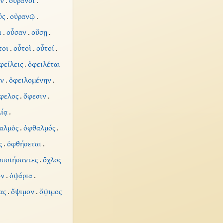
ν
.
οὐρανοὶ
.
ύς
.
οὐρανῷ
.
ι
.
οὖσαν
.
οὔσῃ
.
τοι
.
οὗτοὶ
.
οὗτοί
.
φείλεις
.
ὀφειλέται
ν
.
ὀφειλομένην
.
φελος
.
ὄφεσιν
.
ίᾳ
.
αλμὸς
.
ὀφθαλμός
.
ς
.
ὀφθήσεται
.
οποιήσαντες
.
ὄχλος
ων
.
ὀψάρια
.
ας
.
ὄψιμον
.
ὄψιμος