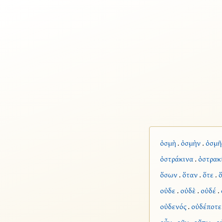
ὀσμὴ
.
ὀσμὴν
.
ὀσμῆ
ὀστράκινα
.
ὀστρακ
ὅσων
.
ὅταν
.
ὅτε
.
ὅ
οὐδε
.
οὐδὲ
.
οὐδέ
.
οὐδενός
.
οὐδέποτε