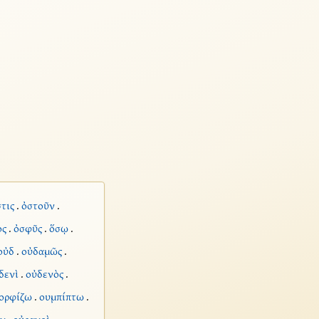
τις
.
ὀστοῦν
.
ος
.
ὀσφῦς
.
ὅσῳ
.
οὐδ
.
οὐδαμῶς
.
δενὶ
.
οὐδενὸς
.
ορφίζω
.
ουμπίπτω
.