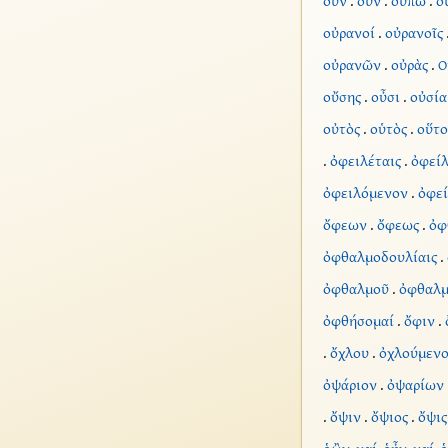
οὖν
.
οῦν
.
οὔπω
.
ο
οὐρανοί
.
οὐρανοῖς
οὐρανῶν
.
οὐρὰς
.
Ο
οὔσης
.
οὖσι
.
οὐσία
οὐτὸς
.
οὑτὸς
.
οὕτο
.
ὀφειλέταις
.
ὀφείλ
ὀφειλόμενον
.
ὀφεί
ὄφεων
.
ὄφεως
.
ὀφ
ὀφθαλμοδουλίαις
.
ὀφθαλμοῦ
.
ὀφθαλμ
ὀφθήσομαί
.
ὄφιν
.
.
ὄχλου
.
ὀχλούμενο
ὀψάριον
.
ὀψαρίων
.
ὄψιν
.
ὄψιος
.
ὄψις