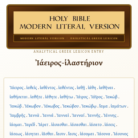
MODERN LITERAL VERSION · ANALYTICAL GREEK LEXICON
ANALYTICAL GREEK LEXICON ENTRY
Ἰάειρος-ἱλαστήριον
Ἰάειρος
.
ἰαθεὶς
.
ἰαθἐντος
.
ἰαθέντος
.
ἰαθῇ
.
ἰάθη
.
ἰαθῆναι
.
ἰαθήσεται
.
ἰαθῆτε
.
ἰάθητε
.
ἰαθήτω
.
Ἰάιρος
.
Ἰάϊρος
.
Ἰακὼβ
.
Ἰακώβ
.
Ἰάκωβον
.
Ἰάκωβος
.
Ἰακώβου
.
Ἰακώβῳ
.
ἴαμα
.
ἰαμάτων
.
Ἰαμβρῆς
.
Ἰαννὰ
.
Ἰαννά
.
Ἰανναὶ
.
Ἰανναί
.
Ἰαννῆς
.
Ἰάννης
.
ἰάομαι
.
Ἰαρέδ
.
Ἰάρετ
.
ἰὰσασθαι
.
ἰάσασθαι
.
ἰάσατο
.
ἰάσεις
.
ἰάσεως
.
ἰάσηται
.
ἰᾶσθαι
.
ἴασιν
.
ἴασις
.
ἰάσομαι
.
Ἰάσονα
.
Ἰάσονος