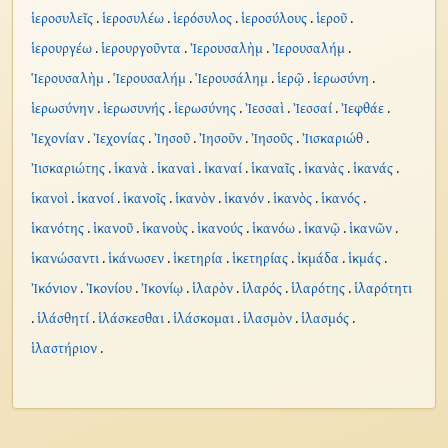
ἱεροσυλεῖς
.
ἱεροσυλέω
.
ἱερόσυλος
.
ἱεροσύλους
.
ἱεροῦ
.
ἱερουργέω
.
ἱερουργοῦντα
.
Ἰερουσαλὴμ
.
Ἰερουσαλήμ
.
Ἱερουσαλὴμ
.
Ἱερουσαλήμ
.
Ἱερουσάλημ
.
ἱερῷ
.
ἱερωσύνη
.
ἱερωσύνην
.
ἱερωσυνής
.
ἱερωσύνης
.
Ἰεσσαὶ
.
Ἰεσσαί
.
Ἰεφθάε
.
Ἰεχονίαν
.
Ἰεχονίας
.
Ἰησοῦ
.
Ἰησοῦν
.
Ἰησοῦς
.
Ἰισκαριώθ
.
Ἰισκαριώτης
.
ἱκανὰ
.
ἱκαναὶ
.
ἱκαναί
.
ἱκαναῖς
.
ἱκανὰς
.
ἱκανάς
.
ἱκανοὶ
.
ἱκανοί
.
ἱκανοῖς
.
ἱκανὸν
.
ἱκανόν
.
ἱκανὸς
.
ἱκανός
.
ἱκανότης
.
ἱκανοῦ
.
ἱκανοὺς
.
ἱκανούς
.
ἱκανόω
.
ἱκανῷ
.
ἱκανῶν
.
ἱκανώσαντι
.
ἱκάνωσεν
.
ἱκετηρία
.
ἱκετηρίας
.
ἰκμάδα
.
ἱκμάς
.
Ἰκόνιον
.
Ἰκονίου
.
Ἰκονίῳ
.
ἱλαρὸν
.
ἱλαρός
.
ἱλαρότης
.
ἱλαρότητι
.
ἱλάσθητί
.
ἱλάσκεσθαι
.
ἱλάσκομαι
.
ἱλασμὸν
.
ἱλασμός
.
ἱλαστήριον
.