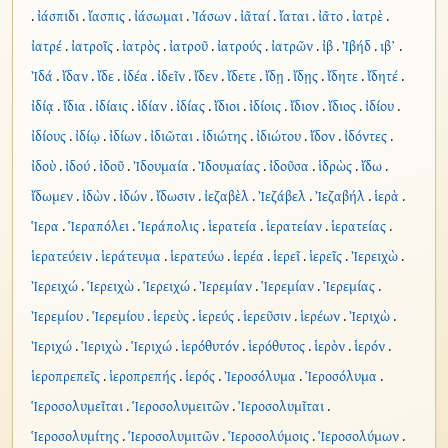
.
ἰάσπιδι
.
ἴασπις
.
ἰάσωμαι
.
Ἰάσων
.
ἰᾶταί
.
ἴαται
.
ἰᾶτο
.
ἰατρὲ
.
ἰατρέ
.
ἰατροῖς
.
ἰατρὸς
.
ἰατροῦ
.
ἰατρούς
.
ἰατρῶν
.
ἰβ
.
Ἰβήδ
.
ιβ’
.
Ἰδά
.
ἴδαν
.
ἴδε
.
ἰδέα
.
ἰδεῖν
.
ἴδεν
.
ἴδετε
.
ἴδῃ
.
ἴδῃς
.
ἴδητε
.
ἴδητέ
.
ἰδίᾳ
.
ἴδια
.
ἰδίαις
.
ἰδίαν
.
ἰδίας
.
ἴδιοι
.
ἰδίοις
.
ἴδιον
.
ἴδιος
.
ἰδίου
.
ἰδίους
.
ἰδίῳ
.
ἰδίων
.
ἰδιῶται
.
ἰδιώτης
.
ἰδιώτου
.
ἴδον
.
ἰδόντες
.
ἰδοὺ
.
ἰδού
.
ἰδοῦ
.
Ἰδουμαία
.
Ἰδουμαίας
.
ἰδοῦσα
.
ἱδρὼς
.
ἴδω
.
ἴδωμεν
.
ἰδὼν
.
ἰδών
.
ἴδωσιν
.
ἰεζαβὲλ
.
Ἰεζάβελ
.
Ἰεζαβήλ
.
ἱερὰ
.
Ἱερα
.
Ἱεραπόλει
.
Ἱεράπολις
.
ἱερατεία
.
ἱερατείαν
.
ἱερατείας
.
ἱερατεύειν
.
ἱεράτευμα
.
ἱερατεύω
.
ἱερέα
.
ἱερεῖ
.
ἱερεῖς
.
Ἰερειχὼ
.
Ἰερειχώ
.
Ἱερειχὼ
.
Ἱερειχώ
.
Ἰερεμίαν
.
Ἱερεμίαν
.
Ἱερεμίας
.
Ἰερεμίου
.
Ἱερεμίου
.
ἱερεὺς
.
ἱερεύς
.
ἱερεῦσιν
.
ἱερέων
.
Ἰεριχὼ
.
Ἰεριχώ
.
Ἱεριχὼ
.
Ἱεριχώ
.
ἱερόθυτόν
.
ἱερόθυτος
.
ἱερὸν
.
ἱερόν
.
ἱεροπρεπεῖς
.
ἱεροπρεπής
.
ἱερός
.
Ἰεροσόλυμα
.
Ἱεροσόλυμα
.
Ἱεροσολυμεῖται
.
Ἱεροσολυμειτῶν
.
Ἱεροσολυμῖται
.
Ἱεροσολυμίτης
.
Ἱεροσολυμιτῶν
.
Ἱεροσολύμοις
.
Ἱεροσολύμων
.