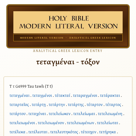
MODERN LITERAL VERSION · ANALYTICAL GREEK LEXICON
ANALYTICAL GREEK LEXICON ENTRY
τεταγμέναι - τόξον
Τ τ G4999 Tau tawh (T t)
τεταγμέναι
.
τεταγμένοι
.
τέτακταί
.
τεταραγμένοι
.
τετάρακται
.
τεταρταῖος
.
τετάρτῃ
.
τετάρτην
.
τετάρτης
.
τέταρτον
.
τέταρτος
.
τετάρτου
.
τεταχέναι
.
τετελείωκεν
.
τετελείωμαι
.
τετελειωμένη
.
τετελειωμένοι
.
τετελειωμένον
.
τετελειωμένων
.
τετελείωται
.
τετέλεκα
.
τετέλεσται
.
τετελευτηκότος
.
τέτευχεν
.
τετήρηκα
.