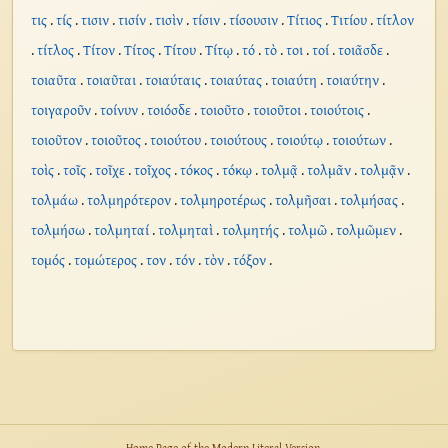
τις
.
τίς
.
τισιν
.
τισίν
.
τισὶν
.
τίσιν
.
τίσουσιν
.
Τίτιος
.
Τιτίου
.
τίτλον
.
τίτλος
.
Τίτον
.
Τίτος
.
Τίτου
.
Τίτῳ
.
τό
.
τὸ
.
τοι
.
τοί
.
τοιᾶσδε
.
τοιαῦτα
.
τοιαῦται
.
τοιαύταις
.
τοιαύτας
.
τοιαύτη
.
τοιαύτην
.
τοιγαροῦν
.
τοίνυν
.
τοιόσδε
.
τοιοῦτο
.
τοιοῦτοι
.
τοιούτοις
.
τοιοῦτον
.
τοιοῦτος
.
τοιούτου
.
τοιούτους
.
τοιούτῳ
.
τοιούτων
.
τοὶς
.
τοῖς
.
τοῖχε
.
τοῖχος
.
τόκος
.
τόκῳ
.
τολμᾷ
.
τολμᾶν
.
τολμᾷν
.
τολμάω
.
τολμηρότερον
.
τολμηροτέρως
.
τολμῆσαι
.
τολμήσας
.
τολμήσω
.
τολμηταί
.
τολμηταὶ
.
τολμητής
.
τολμῶ
.
τολμῶμεν
.
τομός
.
τομώτερος
.
τον
.
τόν
.
τὸν
.
τόξον
.
Home Page of the Modern Literal Version.