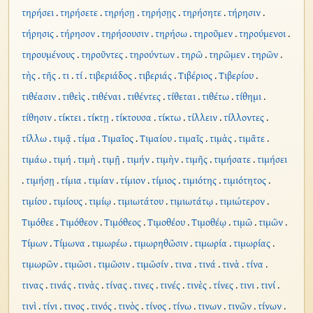
τηρήσει
.
τηρήσετε
.
τηρήσῃ
.
τηρήσῃς
.
τηρήσητε
.
τήρησιν
.
τήρησις
.
τήρησον
.
τηρήσουσιν
.
τηρήσω
.
τηροῦμεν
.
τηρούμενοι
.
τηρουμένους
.
τηροῦντες
.
τηρούντων
.
τηρῶ
.
τηρῶμεν
.
τηρῶν
.
τὴς
.
τῆς
.
τι
.
τί
.
τιβεριάδος
.
τιβεριάς
.
Τιβέριος
.
Τιβερίου
.
τιθέασιν
.
τιθεὶς
.
τιθέναι
.
τιθέντες
.
τίθεται
.
τιθέτω
.
τίθημι
.
τίθησιν
.
τίκτει
.
τίκτῃ
.
τίκτουσα
.
τίκτω
.
τίλλειν
.
τίλλοντες
.
τίλλω
.
τιμᾷ
.
τίμα
.
Τιμαῖος
.
Τιμαίου
.
τιμαῖς
.
τιμὰς
.
τιμᾶτε
.
τιμάω
.
τιμή
.
τιμὴ
.
τιμῇ
.
τιμήν
.
τιμὴν
.
τιμῆς
.
τιμήσατε
.
τιμήσει
.
τιμήσῃ
.
τίμια
.
τιμίαν
.
τίμιον
.
τίμιος
.
τιμιότης
.
τιμιότητος
.
τιμίου
.
τιμίους
.
τιμίῳ
.
τιμιωτάτου
.
τιμιωτάτῳ
.
τιμιώτερον
.
Τιμόθεε
.
Τιμόθεον
.
Τιμόθεος
.
Τιμοθέου
.
Τιμοθέῳ
.
τιμῶ
.
τιμῶν
.
Τίμων
.
Τίμωνα
.
τιμωρέω
.
τιμωρηθῶσιν
.
τιμωρία
.
τιμωρίας
.
τιμωρῶν
.
τιμῶσι
.
τιμῶσιν
.
τιμῶσίν
.
τινα
.
τινά
.
τινὰ
.
τίνα
.
τινας
.
τινάς
.
τινὰς
.
τίνας
.
τινες
.
τινές
.
τινὲς
.
τίνες
.
τινι
.
τινί
.
τινὶ
.
τίνι
.
τινος
.
τινός
.
τινὸς
.
τίνος
.
τίνω
.
τινων
.
τινῶν
.
τίνων
.