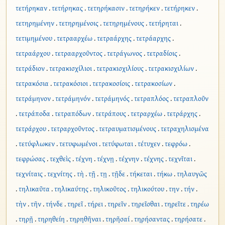
τετήρηκαν
.
τετήρηκας
.
τετηρήκασιν
.
τετηρήκεν
.
τετήρηκεν
.
τετηρημένην
.
τετηρημένοις
.
τετηρημένους
.
τετήρηται
.
τετιμημένου
.
τετρααρχέω
.
τετραάρχης
.
τετράαρχης
.
τετραάρχου
.
τετρααρχοῦντος
.
τετράγωνος
.
τετραδίοις
.
τετράδιον
.
τετρακισχίλιοι
.
τετρακισχιλίους
.
τετρακισχιλίων
.
τετρακόσια
.
τετρακόσιοι
.
τετρακοσίοις
.
τετρακοσίων
.
τετράμηνον
.
τετράμηνόν
.
τετράμηνός
.
τετραπλόος
.
τετραπλοῦν
.
τετράποδα
.
τετραπόδων
.
τετράπους
.
τετραρχέω
.
τετράρχης
.
τετράρχου
.
τετραρχοῦντος
.
τετραυματισμένους
.
τετραχηλισμένα
.
τετύφλωκεν
.
τετυφωμένοι
.
τετύφωται
.
τέτυχεν
.
τεφρόω
.
τεφρώσας
.
τεχθεὶς
.
τέχνη
.
τέχνῃ
.
τέχνην
.
τέχνης
.
τεχνῖται
.
τεχνίταις
.
τεχνίτης
.
τὴ
.
τῇ
.
τῃ
.
τῇδε
.
τήκεται
.
τήκω
.
τηλαυγῶς
.
τηλικαῦτα
.
τηλικαύτης
.
τηλικοῦτος
.
τηλικούτου
.
την
.
τήν
.
τὴν
.
τῆν
.
τήνδε
.
τηρεῖ
.
τήρει
.
τηρεῖν
.
τηρεῖσθαι
.
τηρεῖτε
.
τηρέω
.
τηρῇ
.
τηρηθείη
.
τηρηθῆναι
.
τηρῆσαί
.
τηρήσαντας
.
τηρήσατε
.