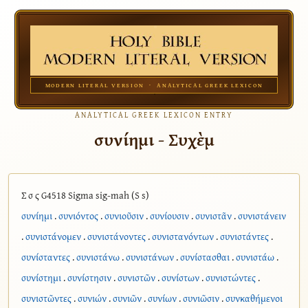
MODERN LITERAL VERSION · ANALYTICAL GREEK LEXICON
ANALYTICAL GREEK LEXICON ENTRY
συνίημι - Συχὲμ
Σ σ ς G4518 Sigma sig-mah (S s)
συνίημι
.
συνιόντος
.
συνιοῦσιν
.
συνίουσιν
.
συνιστᾶν
.
συνιστάνειν
.
συνιστάνομεν
.
συνιστάνοντες
.
συνιστανόντων
.
συνιστάντες
.
συνίσταντες
.
συνιστάνω
.
συνιστάνων
.
συνίστασθαι
.
συνιστάω
.
συνίστημι
.
συνίστησιν
.
συνιστῶν
.
συνίστων
.
συνιστώντες
.
συνιστῶντες
.
συνιών
.
συνιῶν
.
συνίων
.
συνιῶσιν
.
συνκαθήμενοι