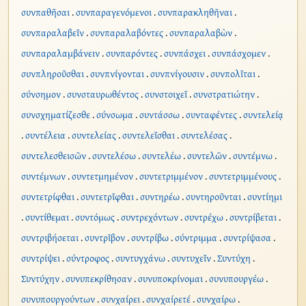
συνπαθῆσαι
.
συνπαραγενόμενοι
.
συνπαρακληθῆναι
.
συνπαραλαβεῖν
.
συνπαραλαβόντες
.
συνπαραλαβὼν
.
συνπαραλαμβάνειν
.
συνπαρόντες
.
συνπάσχει
.
συνπάσχομεν
.
συνπληροῦσθαι
.
συνπνίγονται
.
συνπνίγουσιν
.
συνπολῖται
.
σύνσημον
.
συνσταυρωθέντος
.
συνστοιχεῖ
.
συνστρατιώτην
.
συνσχηματίζεσθε
.
σύνσωμα
.
συντάσσω
.
συνταφέντες
.
συντελείᾳ
.
συντέλεια
.
συντελείας
.
συντελεῖσθαι
.
συντελέσας
.
συντελεσθεισῶν
.
συντελέσω
.
συντελέω
.
συντελῶν
.
συντέμνω
.
συντέμνων
.
συντετμημένον
.
συντετριμμένον
.
συντετριμμένους
.
συντετρίφθαι
.
συντετρῖφθαι
.
συντηρέω
.
συντηροῦνται
.
συντίημι
.
συντίθεμαι
.
συντόμως
.
συντρεχόντων
.
συντρέχω
.
συντρίβεται
.
συντριβήσεται
.
συντρῖβον
.
συντρίβω
.
σύντριμμα
.
συντρίψασα
.
συντρίψει
.
σύντροφος
.
συντυγχάνω
.
συντυχεῖν
.
Συντύχη
.
Συντύχην
.
συνυπεκρίθησαν
.
συνυποκρίνομαι
.
συνυπουργέω
.
συνυπουργούντων
.
συνχαίρει
.
συνχαίρετέ
.
συνχαίρω
.