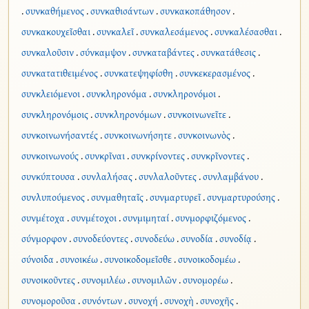
.
συνκαθήμενος
.
συνκαθισάντων
.
συνκακοπάθησον
.
συνκακουχεῖσθαι
.
συνκαλεῖ
.
συνκαλεσάμενος
.
συνκαλέσασθαι
.
συνκαλοῦσιν
.
σύνκαμψον
.
συνκαταβάντες
.
συνκατάθεσις
.
συνκατατιθειμένος
.
συνκατεψηφίσθη
.
συνκεκερασμένος
.
συνκλειόμενοι
.
συνκληρονόμα
.
συνκληρονόμοι
.
συνκληρονόμοις
.
συνκληρονόμων
.
συνκοινωνεῖτε
.
συνκοινωνήσαντές
.
συνκοινωνήσητε
.
συνκοινωνὸς
.
συνκοινωνούς
.
συνκρῖναι
.
συνκρίνοντες
.
συνκρῖνοντες
.
συνκύπτουσα
.
συνλαλήσας
.
συνλαλοῦντες
.
συνλαμβάνου
.
συνλυπούμενος
.
συνμαθηταῖς
.
συνμαρτυρεῖ
.
συνμαρτυρούσης
.
συνμέτοχα
.
συνμέτοχοι
.
συνμιμηταί
.
συνμορφιζόμενος
.
σύνμορφον
.
συνοδεύοντες
.
συνοδεύω
.
συνοδία
.
συνοδίᾳ
.
σύνοιδα
.
συνοικέω
.
συνοικοδομεῖσθε
.
συνοικοδομέω
.
συνοικοῦντες
.
συνομιλέω
.
συνομιλῶν
.
συνομορέω
.
συνομοροῦσα
.
συνόντων
.
συνοχή
.
συνοχὴ
.
συνοχῆς
.