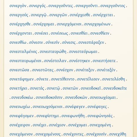
συνεργὸν
.
συνεργός
.
συνεργοῦντες
.
συνεργοῦντι
.
συνεργοῦντος
.
συνεργούς
.
συνεργῷ
.
συνεργῶν
.
συνέρχεσθε
.
συνέρχεται
.
συνέρχησθε
.
συνέρχομαι
.
συνερχόμενοι
.
συνερχομένων
.
συνέρχονται
.
συνέσει
.
συνέσεως
.
συνεσθίει
.
συνεσθίειν
.
συνεσθίω
.
σύνεσιν
.
σύνεσίν
.
σύνεσις
.
συνεσπάραξεν
.
συνεσταλμένος
.
συνεσταυρώθη
.
συνεσταύρωμαι
.
συνεσταυρωμένοι
.
συνέστειλαν
.
συνέστηκεν
.
συνεστήσατε
.
συνεστῶσα
.
συνεστῶτας
.
συνέσχον
.
συνέταξεν
.
συνέταξέν
.
συνετάφημεν
.
σύνετε
.
συνετέθειντο
.
συνετέλεσεν
.
συνετελέσθη
.
συνετήρει
.
συνετός
.
συνετῷ
.
συνετῶν
.
συνευδοκεῖ
.
συνευδοκεῖτε
.
συνευδοκέω
.
συνευδοκοῦσιν
.
συνευδοκῶν
.
συνευωχέομαι
.
συνευωχέω
.
συνευωχούμενοι
.
συνέφαγεν
.
συνέφαγες
.
συνεφάγομεν
.
συνεφίστημι
.
συνεφωνήθη
.
συνεφώνησάς
.
συνέχαιρον
.
συνέχει
.
συνέχεον
.
συνέχομαι
.
συνεχομένη
.
συνεχόμενον
.
συνεχομένους
.
συνέχοντες
.
συνέχουσίν
.
συνεχύθη