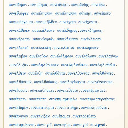
συνείδησιν
.
συνείδησις
.
συνειδυίας
.
συνειδυίης
.
συνείδω
.
συνείληφεν
.
συνειληφυῖα
.
συνείληφυῖα
.
σύνειμι
.
συνείπετο
.
συνεισέρχομαι
.
συνεισῆλθεν
.
συνείχετο
.
συνείχοντο
.
συνεκάθισεν
.
συνεκάλεσαν
.
συνέκδημος
.
συνεκδήμους
.
συνεκέρασεν
.
συνεκίνησάν
.
συνέκλεισαν
.
συνέκλεισεν
.
συνεκλεκτή
.
συνεκλεκτὴ
.
συνεκλεκτός
.
συνεκόμισαν
.
συνέλαβεν
.
συνέλαβον
.
συνελάλησεν
.
συνελάλουν
.
συνελαύνω
.
συνέλεξαν
.
συνεληλύθεισαν
.
συνεληλυθότας
.
συνεληλυθυῖαι
.
συνελθεῖν
.
συνέλθῃ
.
συνελθόντα
.
συνελθόντας
.
συνελθόντες
.
συνελθόντων
.
συνελθούσαις
.
συνελογίσαντο
.
συνενέγκαντες
.
συνέξουσίν
.
συνεπαθήσατε
.
συνεπέθεντο
.
συνεπέμψαμεν
.
συνέπεσεν
.
συνεπέστη
.
συνεπιμαρτυρέω
.
συνεπιμαρτυροῦντος
.
συνεπίομεν
.
συνεπιτίθεμαι
.
συνεπιτίθημι
.
συνεπληροῦντο
.
συνέπνιγον
.
συνέπνιξαν
.
συνέπομαι
.
συνεπορεύετο
.
συνεπορεύοντο
.
συνεργεῖ
.
συνεργέω
.
συνεργοί
.
συνεργοὶ
.