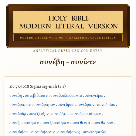
MODERN LITERAL VERSION · ANALYTICAL GREEK LEXICON
ANALYTICAL GREEK LEXICON ENTRY
συνέβη - συνίετε
Σ σ ς G4518 Sigma sig-mah (S s)
συνέβη
.
συνεβίβασαν
.
συνεβουλεύσαντο
.
συνεγείρω
.
συνέδραμεν
.
συνέδραμον
.
συνέδρια
.
συνέδριον
.
συνεδρίου
.
συνεδρίῳ
.
συνέζευξεν
.
συνεζήτει
.
συνεζωοποίησεν
.
συνεζῳοποίησεν
.
συνεζωποίησεν
.
συνέθεντο
.
συνέθλιβον
.
συνειδήσει
.
συνειδήσεσιν
.
συνειδήσεως
.
συνειδήσεώς
.