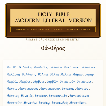
MODERN LITERAL VERSION · ANALYTICAL GREEK LEXICON
ANALYTICAL GREEK LEXICON ENTRY
θά-θέρος
θα
.
θά
.
Θαδδαῖον
.
Θαδδαῖος
.
θάλασσα
.
θαλάσσαν
.
θάλασσαν
.
θαλάσσῃ
.
θαλάσσης
.
θάλπει
.
θάλπῃ
.
θάλπω
.
Θάμαρ
.
θαμάρ
.
θαμβέω
.
θάμβος
.
θάμβους
.
θαμβῶν
.
θανάσιμόν
.
θανάσιμος
.
θάνατε
.
θανατήφορος
.
θανατηφόρου
.
θανάτοις
.
θάνατον
.
θάνατος
.
θάνατός
.
θανάτου
.
θανατούμεθα
.
θανατούμενοι
.
θανατοῦτε
.
θανατόω
.
θανάτῳ
.
θανατωθεὶς
.
θανατῶσαι
.