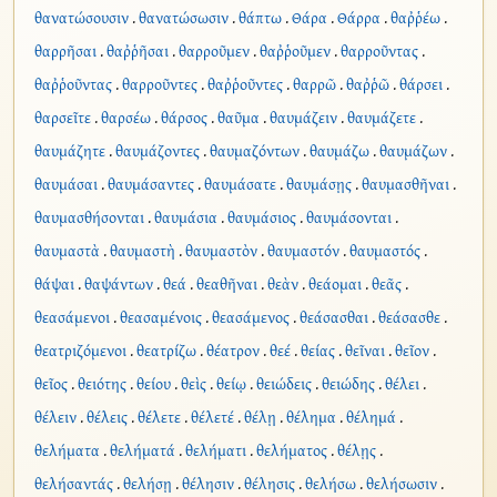
θανατώσουσιν
.
θανατώσωσιν
.
θάπτω
.
Θάρα
.
Θάρρα
.
θαῤῥέω
.
θαρρῆσαι
.
θαῤῥῆσαι
.
θαρροῦμεν
.
θαῤῥοῦμεν
.
θαρροῦντας
.
θαῤῥοῦντας
.
θαρροῦντες
.
θαῤῥοῦντες
.
θαρρῶ
.
θαῤῥῶ
.
θάρσει
.
θαρσεῖτε
.
θαρσέω
.
θάρσος
.
θαῦμα
.
θαυμάζειν
.
θαυμάζετε
.
θαυμάζητε
.
θαυμάζοντες
.
θαυμαζόντων
.
θαυμάζω
.
θαυμάζων
.
θαυμάσαι
.
θαυμάσαντες
.
θαυμάσατε
.
θαυμάσῃς
.
θαυμασθῆναι
.
θαυμασθήσονται
.
θαυμάσια
.
θαυμάσιος
.
θαυμάσονται
.
θαυμαστὰ
.
θαυμαστὴ
.
θαυμαστὸν
.
θαυμαστόν
.
θαυμαστός
.
θάψαι
.
θαψάντων
.
θεά
.
θεαθῆναι
.
θεὰν
.
θεάομαι
.
θεᾶς
.
θεασάμενοι
.
θεασαμένοις
.
θεασάμενος
.
θεάσασθαι
.
θεάσασθε
.
θεατριζόμενοι
.
θεατρίζω
.
θέατρον
.
θεέ
.
θείας
.
θεῖναι
.
θεῖον
.
θεῖος
.
θειότης
.
θείου
.
θεὶς
.
θείῳ
.
θειώδεις
.
θειώδης
.
θέλει
.
θέλειν
.
θέλεις
.
θέλετε
.
θέλετέ
.
θέλῃ
.
θέλημα
.
θέλημά
.
θελήματα
.
θελήματά
.
θελήματι
.
θελήματος
.
θέλῃς
.
θελήσαντάς
.
θελήσῃ
.
θέλησιν
.
θέλησις
.
θελήσω
.
θελήσωσιν
.