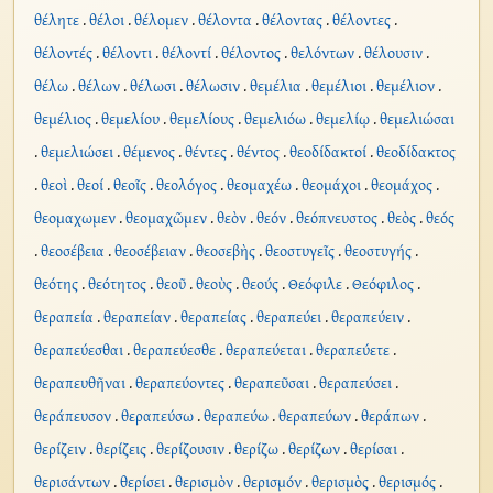
θέλητε
.
θέλοι
.
θέλομεν
.
θέλοντα
.
θέλοντας
.
θέλοντες
.
θέλοντές
.
θέλοντι
.
θέλοντί
.
θέλοντος
.
θελόντων
.
θέλουσιν
.
θέλω
.
θέλων
.
θέλωσι
.
θέλωσιν
.
θεμέλια
.
θεμέλιοι
.
θεμέλιον
.
θεμέλιος
.
θεμελίου
.
θεμελίους
.
θεμελιόω
.
θεμελίῳ
.
θεμελιώσαι
.
θεμελιώσει
.
θέμενος
.
θέντες
.
θέντος
.
θεοδίδακτοί
.
θεοδίδακτος
.
θεοὶ
.
θεοί
.
θεοῖς
.
θεολόγος
.
θεομαχέω
.
θεομάχοι
.
θεομάχος
.
θεομαχωμεν
.
θεομαχῶμεν
.
θεὸν
.
θεόν
.
θεόπνευστος
.
θεὸς
.
θεός
.
θεοσέβεια
.
θεοσέβειαν
.
θεοσεβὴς
.
θεοστυγεῖς
.
θεοστυγής
.
θεότης
.
θεότητος
.
θεοῦ
.
θεοὺς
.
θεούς
.
Θεόφιλε
.
Θεόφιλος
.
θεραπεία
.
θεραπείαν
.
θεραπείας
.
θεραπεύει
.
θεραπεύειν
.
θεραπεύεσθαι
.
θεραπεύεσθε
.
θεραπεύεται
.
θεραπεύετε
.
θεραπευθῆναι
.
θεραπεύοντες
.
θεραπεῦσαι
.
θεραπεύσει
.
θεράπευσον
.
θεραπεύσω
.
θεραπεύω
.
θεραπεύων
.
θεράπων
.
θερίζειν
.
θερίζεις
.
θερίζουσιν
.
θερίζω
.
θερίζων
.
θερίσαι
.
θερισάντων
.
θερίσει
.
θερισμὸν
.
θερισμόν
.
θερισμὸς
.
θερισμός
.