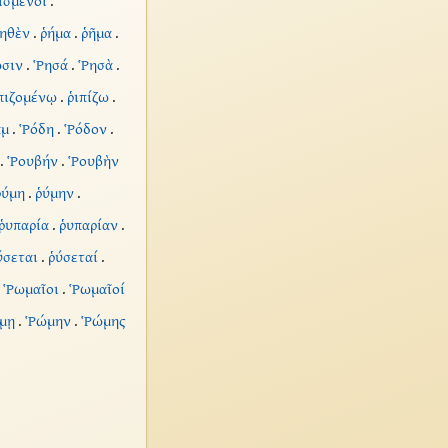
ισμένοι
.
ηθὲν
.
ῥήμα
.
ῥῆμα
.
σιν
.
Ῥησά
.
Ῥησὰ
.
πιζομένῳ
.
ῥιπίζω
.
ὰμ
.
Ῥόδη
.
Ῥόδον
.
.
Ῥουβήν
.
Ῥουβὴν
ῥύμη
.
ῥύμην
.
ῥυπαρία
.
ῥυπαρίαν
.
ύσεται
.
ῥύσεταί
.
.
Ῥωμαῖοι
.
Ῥωμαῖοί
μῃ
.
Ῥώμην
.
Ῥώμης