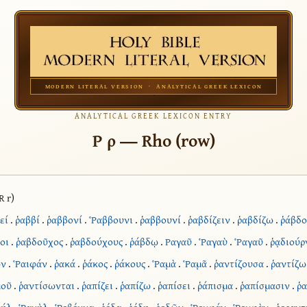
MODERN LITERAL VERSION · ANALYTICAL GREEK LEXICON
ANALYTICAL GREEK LEXICON ENTRY
Ρ ρ — Rho (row)
R r)
εί
.
ῥαββί
.
ῥαββονί
.
Ῥαββουνι
.
ῥαββουνί
.
ῥαβδίζειν
.
ῥαβδίζω
.
ῥάβδο
οι
.
ῥαβδοῦχος
.
ῥαβδούχους
.
ῥάβδῳ
.
Ραγαῦ
.
Ῥαγαὺ
.
Ῥαγαῦ
.
ῥᾳδιούρ
ῶν
.
Ῥαιφάν
.
ῥακά
.
ῥάκος
.
ῥάκους
.
Ῥαμὰ
.
Ῥαμᾶ
.
ῥαντίζουσα
.
ῥαντίζω
μοῦ
.
ῥαντίσωνται
.
ῥαπίζει
.
ῥαπίζω
.
ῥαπίσει
.
ῥάπισμα
.
ῥαπίσμασιν
.
ῥα