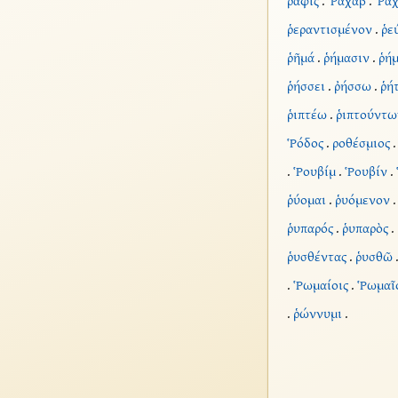
ῥαφίς
.
Ῥαχάβ
.
Ῥαχ
ῥεραντισμένον
.
ῥε
ῥῆμά
.
ῥήμασιν
.
ῥή
ῥήσσει
.
ῤήσσω
.
ῥή
ῥιπτέω
.
ῥιπτούντω
Ῥόδος
.
ροθέσμιος
.
Ῥουβίμ
.
Ῥουβίν
.
ῥύομαι
.
ῥυόμενον
ῥυπαρός
.
ῥυπαρὸς
.
ῥυσθέντας
.
ῥυσθῶ
.
Ῥωμαίοις
.
Ῥωμαῖ
.
ῥώννυμι
.