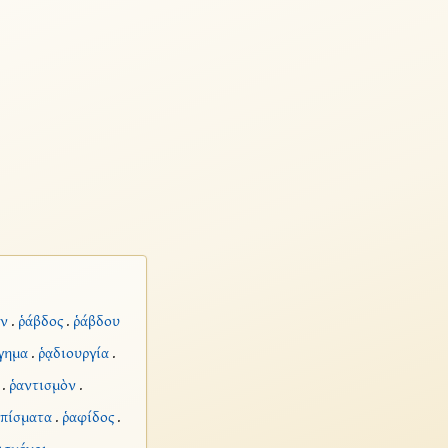
ν
.
ῥάβδος
.
ῥάβδου
γημα
.
ῥᾳδιουργία
.
.
ῥαντισμὸν
.
πίσματα
.
ῥαφίδος
.