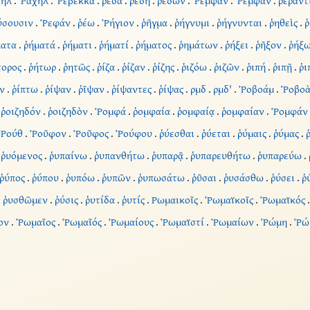
ήλ
.
Ῥαχὴλ
.
Ῥεβέκκα
.
ῥέδα
.
ῥέδη
.
ῥεδῶν
.
Ῥεμφάν
.
Ῥεμφὰν
.
ῥεραντ
ύσουσιν
.
Ῥεφάν
.
ῥέω
.
Ῥήγιον
.
ῥῆγμα
.
ῥήγνυμι
.
ῥήγνυνται
.
ῥηθεὶς
.
ῥ
ματα
.
ῥήματά
.
ῥήματι
.
ῥήματί
.
ῥήματος
.
ῥημάτων
.
ῥήξει
.
ῥῆξον
.
ῥήξω
τορος
.
ῥήτωρ
.
ῥητῶς
.
ῥίζα
.
ῥίζαν
.
ῥίζης
.
ῥιζόω
.
ῥιζῶν
.
ῥιπή
.
ῥιπῇ
.
ῥι
ν
.
ῥίπτω
.
ῥίψαν
.
ῥῖψαν
.
ῥίψαντες
.
ῥίψας
.
ρμδ
.
ρμδ'
.
Ῥοβοάμ
.
Ῥοβο
.
ῥοιζηδόν
.
ῥοιζηδὸν
.
Ῥομφά
.
ῥομφαία
.
ῥομφαίᾳ
.
ῥομφαίαν
.
Ῥομφάν
Ῥούθ
.
Ῥοῦφον
.
Ῥοῦφος
.
Ῥούφου
.
ῥύεσθαι
.
ῥύεται
.
ῥύμαις
.
ῥύμας
.
.
ῥυόμενος
.
ῥυπαίνω
.
ῥυπανθήτω
.
ῥυπαρᾷ
.
ῥυπαρευθήτω
.
ῥυπαρεύω
.
ῥύπος
.
ῥύπου
.
ῥυπόω
.
ῥυπῶν
.
ῥυπωσάτω
.
ῥῦσαι
.
ῥυσάσθω
.
ῥύσει
.
ῥ
.
ῥυσθῶμεν
.
ῥύσις
.
ῥυτίδα
.
ῥυτίς
.
Ρωμαικοῖς
.
Ῥωμαϊκοῖς
.
Ῥωμαϊκός
ον
.
Ῥωμαῖος
.
Ῥωμαῖός
.
Ῥωμαίους
.
Ῥωμαϊστί
.
Ῥωμαίων
.
Ῥώμη
.
Ῥώ