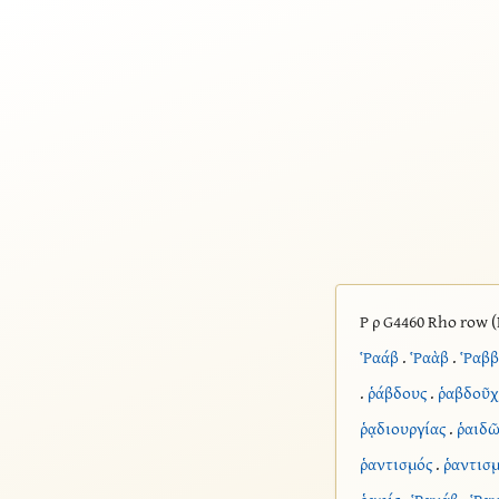
Ρ ρ G4460 Rho row (
Ῥαάβ
.
Ῥαὰβ
.
Ῥαββ
.
ῥάβδους
.
ῥαβδοῦχ
ῥᾳδιουργίας
.
ῥαιδ
ῥαντισμός
.
ῥαντισ