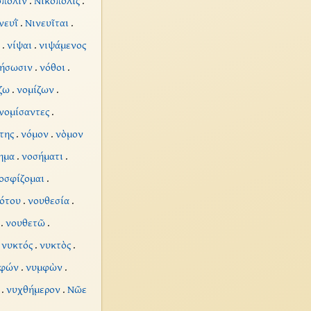
όπολιν
.
Νικόπολις
.
νευῒ
.
Νινευῖται
.
.
νίψαι
.
νιψάμενος
ήσωσιν
.
νόθοι
.
ζω
.
νομίζων
.
νομίσαντες
.
της
.
νόμον
.
νὸμον
ημα
.
νοσήματι
.
οσφίζομαι
.
ότου
.
νουθεσία
.
.
νουθετῶ
.
.
νυκτός
.
νυκτὸς
.
μφών
.
νυμφὼν
.
.
νυχθήμερον
.
Νῶε