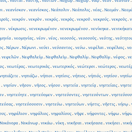
ναῦς
.
ναῦται
.
ναύτης
.
ναυτῶν
.
Ναχώρ
.
Ναχὼρ
.
ναῷ
.
νέαν
.
νεανίαν
οι
.
νεανίσκον
.
νεανίσκος
.
Νεάπολιν
.
Νεάπολις
.
νέας
.
Νεεμάν
.
Νεεμ
κροῖς
.
νεκρόν
.
νεκρὸν
.
νεκρός
.
νεκρὸς
.
νεκροῦ
.
νεκρούς
.
νεκροὺς
.
ν
σιν
.
νέκρωσις
.
νενεκρωμένον
.
νενεκρωμένου
.
νενίκηκα
.
νενικήκατ
μηνία
.
νεομηνίας
.
νέον
.
νέος
.
νεοσσός
.
νεοσσοὺς
.
νεότης
.
νεότητο
ος
.
Νέρων
.
Νέρωνι
.
νεύει
.
νεύσαντος
.
νεύω
.
νεφέλαι
.
νεφέλαις
.
νε
.
νεφελῶν
.
Νεφθαλείμ
.
Νεφθαλεὶμ
.
Νεφθαλίμ
.
Νεφθαλὶμ
.
νέφος
.
νε
ος
.
νεωτέρας
.
νεωτερικὰς
.
νεωτερικός
.
νεώτεροι
.
νεώτερος
.
νεωτέ
νηπιάζετε
.
νηπιάζω
.
νήπιοι
.
νηπίοις
.
νήπιος
.
νήπιός
.
νηπίου
.
νηπίω
ὶ
.
νησίον
.
νῆσον
.
νῆσος
.
νήσου
.
νηστεία
.
νηστείᾳ
.
νηστείαις
.
νηστε
ιν
.
νηστεύητε
.
νηστεύομεν
.
νηστεύοντες
.
νηστευόντων
.
νηστεύουσ
τεύσας
.
νηστεύσουσιν
.
νηστεύω
.
νηστεύων
.
νήστις
.
νῆστις
.
νήσῳ
.
ους
.
νηφάλιον
.
νηφάλιος
.
νηφαλίους
.
νῆφε
.
νήφοντες
.
νήφω
.
νήφω
Νικάνορα
.
Νικάνωρ
.
νικάω
.
νίκη
.
νικῆσαι
.
νικήσασα
.
νικήσει
.
νική