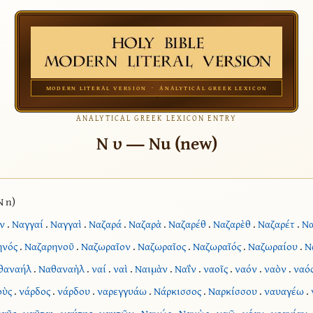
MODERN LITERAL VERSION · ANALYTICAL GREEK LEXICON
ANALYTICAL GREEK LEXICON ENTRY
Ν υ — Nu (new)
N n)
ν
.
Ναγγαί
.
Ναγγαὶ
.
Ναζαρά
.
Ναζαρὰ
.
Ναζαρέθ
.
Ναζαρὲθ
.
Ναζαρέτ
.
Να
ηνός
.
Ναζαρηνοῦ
.
Ναζωραῖον
.
Ναζωραῖος
.
Ναζωραῖός
.
Ναζωραίου
.
Ν
θαναήλ
.
Ναθαναὴλ
.
ναί
.
ναὶ
.
Ναιμὰν
.
Ναΐν
.
ναοῖς
.
ναόν
.
ναὸν
.
ναό
οὺς
.
νάρδος
.
νάρδου
.
ναρεγγυάω
.
Νάρκισσος
.
Ναρκίσσου
.
ναυαγέω
.