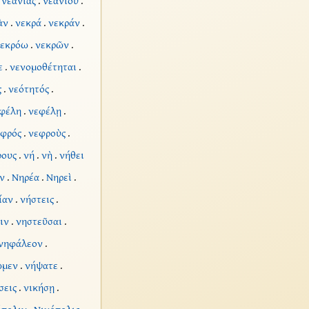
.
νεανίας
.
νεανίου
.
ὰν
.
νεκρά
.
νεκράν
.
εκρόω
.
νεκρῶν
.
ε
.
νενομοθέτηται
.
ς
.
νεότητός
.
φέλη
.
νεφέλῃ
.
φρός
.
νεφροὺς
.
ρους
.
νή
.
νὴ
.
νήθει
ν
.
Νηρέα
.
Νηρεὶ
.
ίαν
.
νήστεις
.
ιν
.
νηστεῦσαι
.
νηφάλεον
.
μεν
.
νήψατε
.
σεις
.
νικήσῃ
.