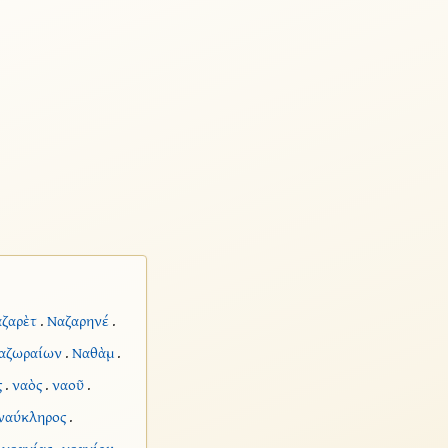
ζαρὲτ
.
Ναζαρηνέ
.
αζωραίων
.
Ναθὰμ
.
ς
.
ναὸς
.
ναοῦ
.
ναύκληρος
.