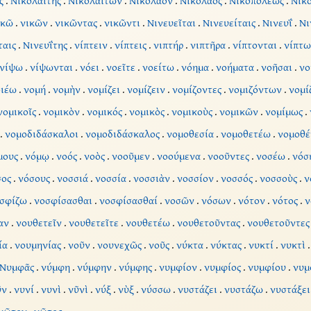
ς
.
Νικολαΐτης
.
Νικολαϊτῶν
.
Νικόλαον
.
Νικόλαος
.
Νικοπόλεως
.
Νικ
ικῶ
.
νικῶν
.
νικῶντας
.
νικῶντι
.
Νινευεῖται
.
Νινευείταις
.
Νινευΐ
.
Νι
ταις
.
Νινευΐτης
.
νίπτειν
.
νίπτεις
.
νιπτήρ
.
νιπτῆρα
.
νίπτονται
.
νίπτω
νίψω
.
νίψωνται
.
νόει
.
νοεῖτε
.
νοείτω
.
νόημα
.
νοήματα
.
νοῆσαι
.
νο
οιέω
.
νομή
.
νομὴν
.
νομίζει
.
νομίζειν
.
νομίζοντες
.
νομιζόντων
.
νομί
νομικοῖς
.
νομικὸν
.
νομικός
.
νομικὸς
.
νομικοὺς
.
νομικῶν
.
νομίμως
.
.
νομοδιδάσκαλοι
.
νομοδιδάσκαλος
.
νομοθεσία
.
νομοθετέω
.
νομοθέ
μους
.
νόμῳ
.
νοός
.
νοὸς
.
νοοῦμεν
.
νοούμενα
.
νοοῦντες
.
νοσέω
.
νόσ
σος
.
νόσους
.
νοσσιά
.
νοσσία
.
νοσσιὰν
.
νοσσίον
.
νοσσός
.
νοσσοὺς
.
ν
σφίζω
.
νοσφίσασθαι
.
νοσφίσασθαί
.
νοσῶν
.
νόσων
.
νότον
.
νότος
.
ν
αν
.
νουθετεῖν
.
νουθετεῖτε
.
νουθετέω
.
νουθετοῦντας
.
νουθετοῦντες
ία
.
νουμηνίας
.
νοῦν
.
νουνεχῶς
.
νοῦς
.
νύκτα
.
νύκτας
.
νυκτί
.
νυκτὶ
Νυμφᾶς
.
νύμφη
.
νύμφην
.
νύμφης
.
νυμφίον
.
νυμφίος
.
νυμφίου
.
νυ
ῦν
.
νυνί
.
νυνὶ
.
νῦνὶ
.
νύξ
.
νὺξ
.
νύσσω
.
νυστάζει
.
νυστάζω
.
νυστάξει