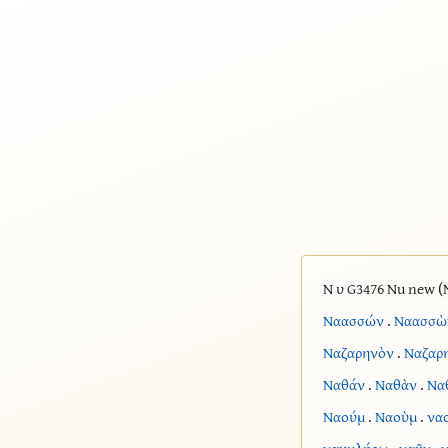
Ν υ G3476 Nu new (
Ναασσών
.
Ναασσὼ
Ναζαρηνὸν
.
Ναζαρ
Ναθάν
.
Ναθὰν
.
Να
Ναούμ
.
Ναοὺμ
.
να