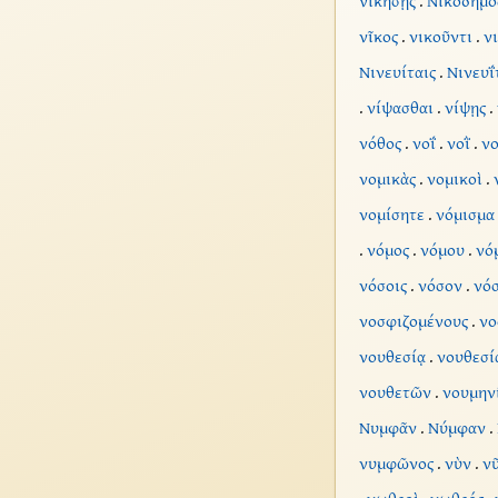
νικήσῃς
.
Νικόδημο
νῖκος
.
νικοῦντι
.
ν
Νινευίταις
.
Νινευΐ
.
νίψασθαι
.
νίψῃς
.
νόθος
.
νοΐ
.
νοῒ
.
ν
νομικὰς
.
νομικοὶ
.
νομίσητε
.
νόμισμα
.
νόμος
.
νόμου
.
νό
νόσοις
.
νόσον
.
νό
νοσφιζομένους
.
νο
νουθεσίᾳ
.
νουθεσί
νουθετῶν
.
νουμην
Νυμφᾶν
.
Νύμφαν
.
νυμφῶνος
.
νὺν
.
ν